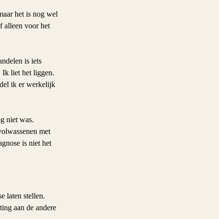
maar het is nog wel 
f alleen voor het 
ndelen is iets 
k liet het liggen. 
del ik er werkelijk 
g niet was.
 volwassenen met 
nose is niet het 
 laten stellen. 
hting aan de andere 