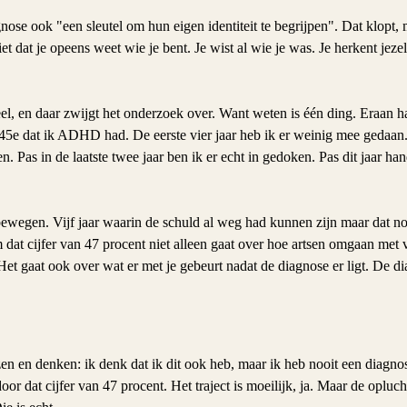
se ook "een sleutel om hun eigen identiteit te begrijpen". Dat klopt, 
iet dat je opeens weet wie je bent. Je wist al wie je was. Je herkent jezel
el, en daar zwijgt het onderzoek over. Want weten is één ding. Eraan ha
 45e dat ik ADHD had. De eerste vier jaar heb ik er weinig mee gedaan. I
 Pas in de laatste twee jaar ben ik er echt in gedoken. Pas dit jaar han
bewegen. Vijf jaar waarin de schuld al weg had kunnen zijn maar dat no
 dat cijfer van 47 procent niet alleen gaat over hoe artsen omgaan met
gaat ook over wat er met je gebeurt nadat de diagnose er ligt. De diag
en en denken: ik denk dat ik dit ook heb, maar ik heb nooit een diagnose
oor dat cijfer van 47 procent. Het traject is moeilijk, ja. Maar de opluc