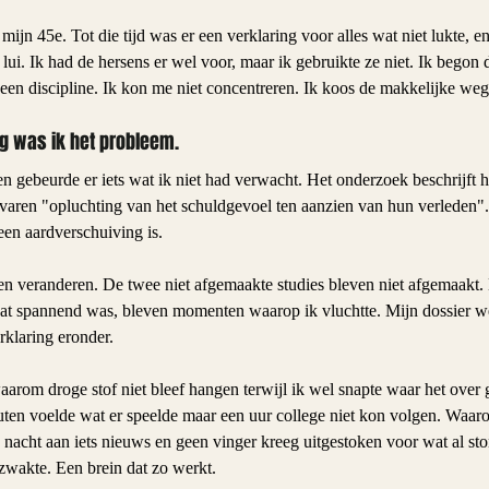
mijn 45e. Tot die tijd was er een verklaring voor alles wat niet lukte, e
s lui. Ik had de hersens er wel voor, maar ik gebruikte ze niet. Ik begon
geen discipline. Ik kon me niet concentreren. Ik koos de makkelijke weg
g was ik het probleem.
gebeurde er iets wat ik niet had verwacht. Het onderzoek beschrijft he
ervaren "opluchting van het schuldgevoel ten aanzien van hun verleden".
een aardverschuiving is.
eiten veranderen. De twee niet afgemaakte studies bleven niet afgemaak
at spannend was, bleven momenten waarop ik vluchtte. Mijn dossier we
klaring eronder.
aarom droge stof niet bleef hangen terwijl ik wel snapte waar het over 
uten voelde wat er speelde maar een uur college niet kon volgen. Waar
 nacht aan iets nieuws en geen vinger kreeg uitgestoken voor wat al sto
rzwakte. Een brein dat zo werkt.