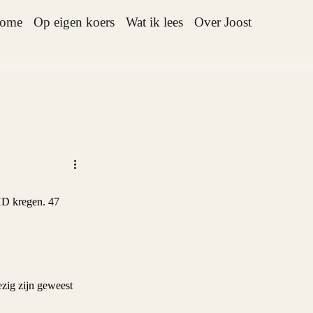
ome
Op eigen koers
Wat ik lees
Over Joost
HD kregen. 47 
ezig zijn geweest 