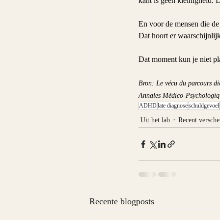
kant is geen kleinigheid. D
En voor de mensen die de d
Dat hoort er waarschijnli
Dat moment kun je niet pla
Bron: Le vécu du parcours dia
Annales Médico-Psychologiq
ADHD
late diagnose
schuldgevoel
Uit het lab
Recent versche
Recente blogposts