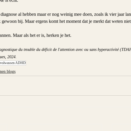
ie is echt.
iagnose al hebben maar er nog weinig mee doen, zoals ik vier jaar lang:
jk gewoon bij. Maar ergens komt het moment dat je merkt dat weten niet
nnen. Maar als het er is, herken je het.
gnostique du trouble du déficit de l'attention avec ou sans hyperactivité (TDAH
ues, 2024.
volwassen ADHD
nen blogs