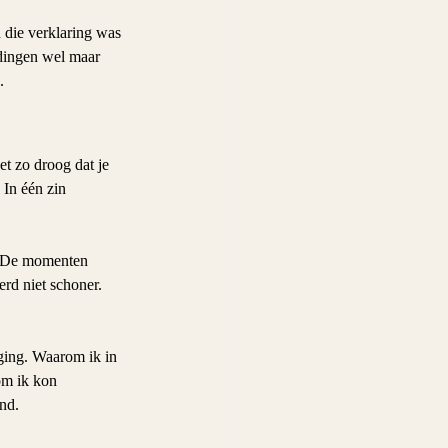
n die verklaring was 
 dingen wel maar 
.
t zo droog dat je 
 In één zin 
t. De momenten 
rd niet schoner.
ging. Waarom ik in 
om ik kon 
nd.