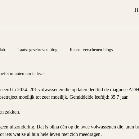
H
lab
Laatst geschreven blog
Recent verschenen blogs
mei
3 minuten om te lezen
iceerd in 2024. 201 volwassenen die op latere leeftijd de diagnose AD
etraject moeilijk tot zeer moeilijk. Gemiddelde leeftijd: 35,7 jaar.
ven zakken.
geen uitzondering. Dat is bijna één op de twee volwassenen die jaren b
r iets wat ze al hun hele leven met zich meedragen.