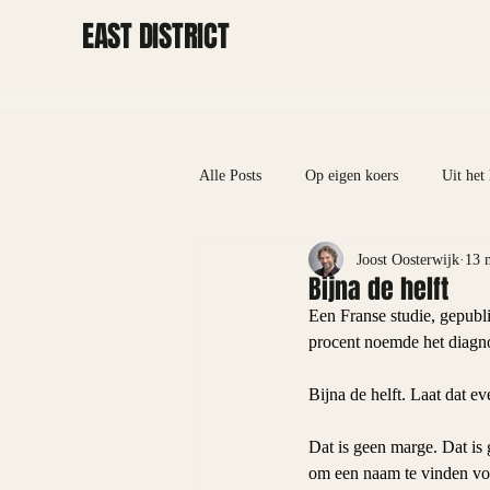
EAST DISTRICT
Alle Posts
Op eigen koers
Uit het 
Joost Oosterwijk
13 
Bijna de helft
Een Franse studie, gepubl
procent noemde het diagnos
Bijna de helft. Laat dat e
Dat is geen marge. Dat is 
om een naam te vinden voo