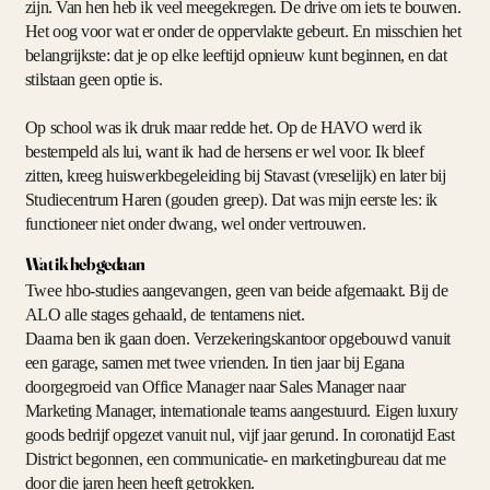
zijn. Van hen heb ik veel meegekregen. De drive om iets te bouwen.
Het oog voor wat er onder de oppervlakte gebeurt. En misschien het
belangrijkste: dat je op elke leeftijd opnieuw kunt beginnen, en dat
stilstaan geen optie is.
Op school was ik druk maar redde het. Op de HAVO werd ik
bestempeld als lui, want ik had de hersens er wel voor. Ik bleef
zitten, kreeg huiswerkbegeleiding bij Stavast (vreselijk) en later bij
Studiecentrum Haren (gouden greep). Dat was mijn eerste les: ik
functioneer niet onder dwang, wel onder vertrouwen.
Wat ik heb gedaan
Twee hbo-studies aangevangen, geen van beide afgemaakt. Bij de
ALO alle stages gehaald, de tentamens niet.
Daarna ben ik gaan doen. Verzekeringskantoor opgebouwd vanuit
een garage, samen met twee vrienden. In tien jaar bij Egana
doorgegroeid van Office Manager naar Sales Manager naar
Marketing Manager, internationale teams aangestuurd. Eigen luxury
goods bedrijf opgezet vanuit nul, vijf jaar gerund. In coronatijd East
District begonnen, een communicatie- en marketingbureau dat me
door die jaren heen heeft getrokken.