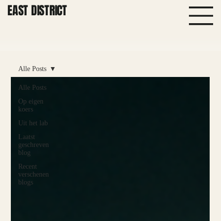
EAST DISTRICT
Alle Posts
Alle Posts
Op eigen
koers
Uit het lab
Laatst
geschreven
blog
Recent
verschenen
blogs